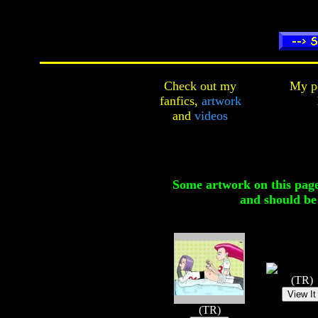
Check out my
My pe
fanfics,
artwork
and
videos
Some artwork on this pag
and should be
(TR)
(TR)