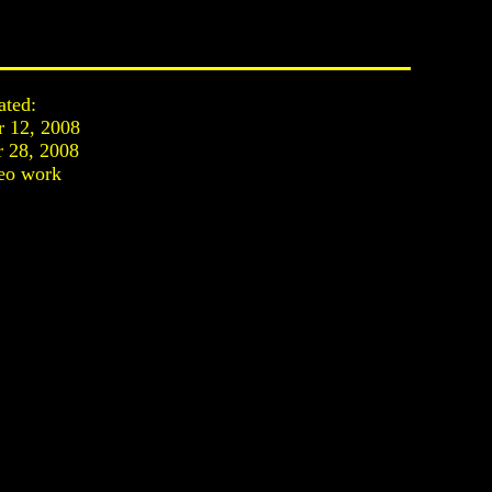
ated:
r 12, 2008
 28, 2008
eo work