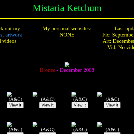
Mistaria Ketchum
k out my
My personal websites:
Last upd
cs
,
artwork
NONE
Fic: Septembe
d
videos
Art: December
Vid: No vid
Bronze
- December 2008
(A&C)
(A&C)
(A&C)
(A&C)
(A&C)
(A&C)
(A&C)
(A&C)