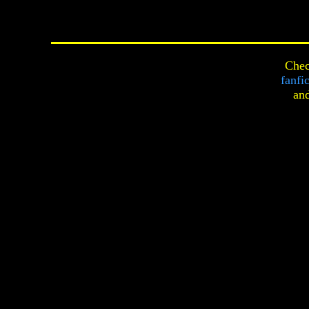
Chec
fanfi
an